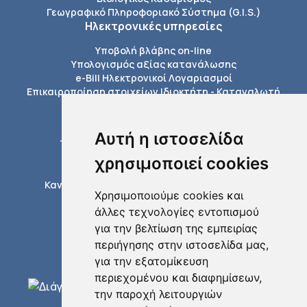
Γεωγραφικό Πληροφοριακό Σύστημα (G.I.S.)
Ηλεκτρονικές υπηρεσίες
Υποβολή βλάβης on-line
Υπολογισμός αξίας κατανάλωσης
e-Bill Ηλεκτρονικοί Λογαριασμοί
Επικαιροποίηση στοιχείων Ιδιοκτήτη - Καταναλωτή
Πληροφορίες
Εξόφληση Λογαριασμών
Αυτή η ιστοσελίδα
Τέλη σύνδεσης με το δίκτυο της ΔΕΥΑΤ
Διαδικασίες ύδρευσης
χρησιμοποιεί cookies
Διαδικασίες αποχέτευσης
Κανονισμοί δικτύων ύδρευσης αποχέτευσης
Χρησιμοποιούμε cookies και
Έντυπα / Αιτήσεις
άλλες τεχνολογίες εντοπισμού
Τηλεφωνικός κατάλογος
για την βελτίωση της εμπειρίας
περιήγησης στην ιστοσελίδα μας,
για την εξατομίκευση
περιεχομένου και διαφημίσεων,
την παροχή λειτουργιών