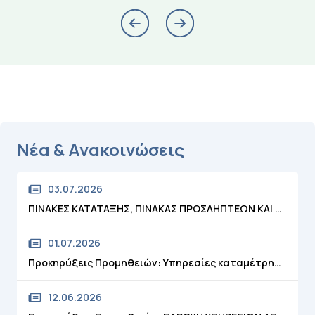
Νέα & Ανακοινώσεις
03.07.2026
ΠΙΝΑΚΕΣ ΚΑΤΑΤΑΞΗΣ, ΠΙΝΑΚΑΣ ΠΡΟΣΛΗΠΤΕΩΝ ΚΑΙ ΠΙΝΑΚΑΣ ΑΠΟΡΡΙΠΤΕΩΝ ΤΗΣ ΥΠ'ΑΡΙΘΜ. ΣΟΧ 1/2026
01.07.2026
Προκηρύξεις Προμηθειών: Υπηρεσίες καταμέτρησης/διανομής, διακοπές/ επανασυνδέσεις/έλεγχος αυθαίρετων συνδέσεων υδροδότησης ακινήτων και αποστολής λογαριασμών, των υδρομέτρων αρμοδιότητας της ΔΕΥΑ Τρικάλων , έτους 2026-2027
12.06.2026