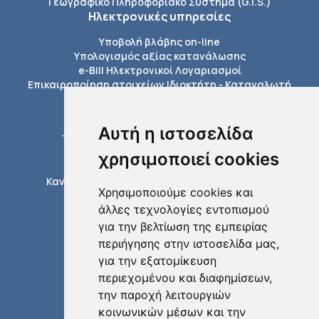
Γεωγραφικό Πληροφοριακό Σύστημα (G.I.S.)
Ηλεκτρονικές υπηρεσίες
Υποβολή βλάβης on-line
Υπολογισμός αξίας κατανάλωσης
e-Bill Ηλεκτρονικοί Λογαριασμοί
Επικαιροποίηση στοιχείων Ιδιοκτήτη - Καταναλωτή
Πληροφορίες
Εξόφληση Λογαριασμών
Αυτή η ιστοσελίδα
Τέλη σύνδεσης με το δίκτυο της ΔΕΥΑΤ
Διαδικασίες ύδρευσης
χρησιμοποιεί cookies
Διαδικασίες αποχέτευσης
Κανονισμοί δικτύων ύδρευσης αποχέτευσης
Χρησιμοποιούμε cookies και
Έντυπα / Αιτήσεις
άλλες τεχνολογίες εντοπισμού
Τηλεφωνικός κατάλογος
για την βελτίωση της εμπειρίας
περιήγησης στην ιστοσελίδα μας,
για την εξατομίκευση
περιεχομένου και διαφημίσεων,
την παροχή λειτουργιών
κοινωνικών μέσων και την