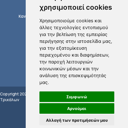
Διαδικασίες ύδρευσης
χρησιμοποιεί cookies
Διαδικασίες αποχέτευσης
Κανονισμοί δικτύων ύδρευσης αποχέτευσης
Χρησιμοποιούμε cookies και
Έντυπα / Αιτήσεις
άλλες τεχνολογίες εντοπισμού
Τηλεφωνικός κατάλογος
για την βελτίωση της εμπειρίας
περιήγησης στην ιστοσελίδα μας,
για την εξατομίκευση
περιεχομένου και διαφημίσεων,
την παροχή λειτουργιών
κοινωνικών μέσων και την
ανάλυση της επισκεψιμότητάς
μας.
Copyright 2022 ΔEYA
Πολιτική Προστασίας
Υλοποίηση:
Συμφωνώ
Τρικάλων
Προσωπικών Δεδομένων
GBA
Υποβολή Αναφοράς
Αρνούμαι
Whistleblowing
Δήλωση Απορρήτου
Αλλαγή των προτιμήσεών μου
Πολιτική χρήσης ιστοσελίδας