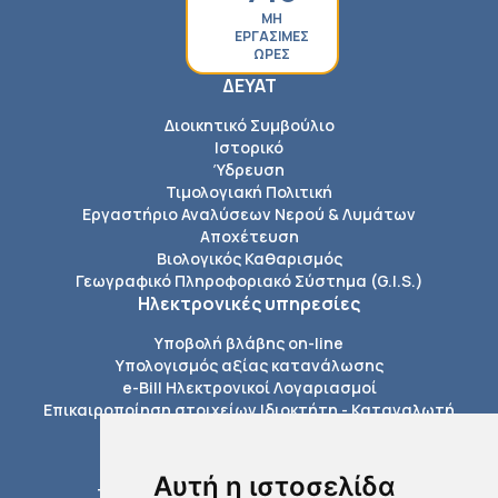
ΜΗ
ΕΡΓΑΣΙΜΕΣ
ΩΡΕΣ
ΔΕΥΑΤ
Διοικητικό Συμβούλιο
Ιστορικό
Ύδρευση
Τιμολογιακή Πολιτική
Εργαστήριο Αναλύσεων Νερού & Λυμάτων
Αποχέτευση
Βιολογικός Καθαρισμός
Γεωγραφικό Πληροφοριακό Σύστημα (G.I.S.)
Ηλεκτρονικές υπηρεσίες
Υποβολή βλάβης on-line
Υπολογισμός αξίας κατανάλωσης
e-Bill Ηλεκτρονικοί Λογαριασμοί
Επικαιροποίηση στοιχείων Ιδιοκτήτη - Καταναλωτή
Πληροφορίες
Εξόφληση Λογαριασμών
Αυτή η ιστοσελίδα
Τέλη σύνδεσης με το δίκτυο της ΔΕΥΑΤ