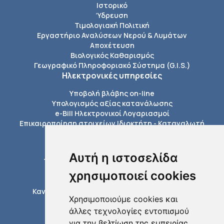
Ιστορικό
Ύδρευση
Τιμολογιακή Πολιτική
Εργαστήριο Αναλύσεων Νερού & Λυμάτων
Αποχέτευση
Βιολογικός Καθαρισμός
Γεωγραφικό Πληροφοριακό Σύστημα (G.I.S.)
Ηλεκτρονικές υπηρεσίες
Υποβολή βλάβης on-line
Υπολογισμός αξίας κατανάλωσης
e-Bill Ηλεκτρονικοί Λογαριασμοί
Επικαιροποίηση στοιχείων Ιδιοκτήτη - Καταναλωτή
Πληροφορίες
Εξόφληση Λογαριασμών
Αυτή η ιστοσελίδα
Τέλη σύνδεσης με το δίκτυο της ΔΕΥΑΤ
Διαδικασίες ύδρευσης
χρησιμοποιεί cookies
Διαδικασίες αποχέτευσης
Κανονισμοί δικτύων ύδρευσης αποχέτευσης
Χρησιμοποιούμε cookies και
Έντυπα / Αιτήσεις
άλλες τεχνολογίες εντοπισμού
Τηλεφωνικός κατάλογος
για την βελτίωση της εμπειρίας