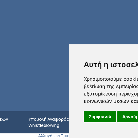
Αυτή η ιστοσε
Χρησιμοποιούμε cookie
βελτίωση της εμπειρία
εξατομίκευση περιεχο
κοινωνικών μέσων και
Συμφωνώ
Αρνούμ
κών
Υποβολή Αναφοράς
Δήλωση
Whistleblowing
Απορρήτου
Αλλαγή των Προτιμήσεων Cookies