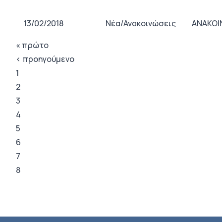
13/02/2018
Νέα/Ανακοινώσεις
ΑΝΑΚΟΙ
« πρώτο
‹ προηγούμενο
1
2
3
4
5
6
7
8