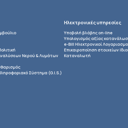
Ηλεκτρονικές υπηρεσίες
υμβούλιο
Υποβολή βλάβης on-line
Υπολογισμός αξίας κατανάλω
e-Bill Ηλεκτρονικοί Λογαριασμο
Πολιτική
Επικαιροποίηση στοιχείων Ιδιο
Αναλύσεων Νερού & Λυμάτων
Καταναλωτή
αθαρισμός
ληροφοριακό Σύστημα (G.I.S.)