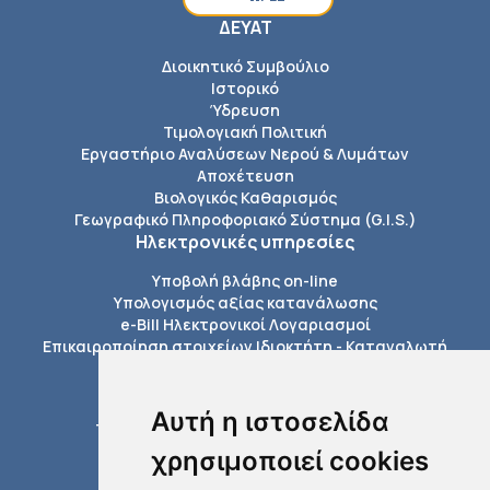
ΔΕΥΑΤ
Διοικητικό Συμβούλιο
Ιστορικό
Ύδρευση
Τιμολογιακή Πολιτική
Εργαστήριο Αναλύσεων Νερού & Λυμάτων
Αποχέτευση
Βιολογικός Καθαρισμός
Γεωγραφικό Πληροφοριακό Σύστημα (G.I.S.)
Ηλεκτρονικές υπηρεσίες
Υποβολή βλάβης on-line
Υπολογισμός αξίας κατανάλωσης
e-Bill Ηλεκτρονικοί Λογαριασμοί
Επικαιροποίηση στοιχείων Ιδιοκτήτη - Καταναλωτή
Πληροφορίες
Εξόφληση Λογαριασμών
Αυτή η ιστοσελίδα
Τέλη σύνδεσης με το δίκτυο της ΔΕΥΑΤ
Διαδικασίες ύδρευσης
χρησιμοποιεί cookies
Διαδικασίες αποχέτευσης