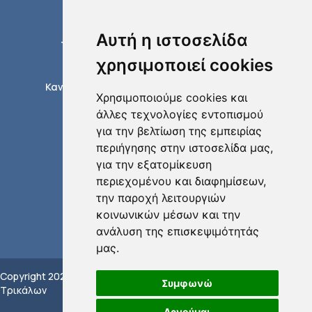
Πληροφορίες
Εξόφληση Λογαριασμών
Αυτή η ιστοσελίδα
Τέλη σύνδεσης με το δίκτυο της ΔΕΥΑΤ
Διαδικασίες ύδρευσης
χρησιμοποιεί cookies
Διαδικασίες αποχέτευσης
Κανονισμοί δικτύων ύδρευσης αποχέτευσης
Χρησιμοποιούμε cookies και
Έντυπα / Αιτήσεις
άλλες τεχνολογίες εντοπισμού
Τηλεφωνικός κατάλογος
για την βελτίωση της εμπειρίας
περιήγησης στην ιστοσελίδα μας,
για την εξατομίκευση
περιεχομένου και διαφημίσεων,
την παροχή λειτουργιών
κοινωνικών μέσων και την
ανάλυση της επισκεψιμότητάς
μας.
Copyright 2022 ΔEYA
Πολιτική Προστασίας
Υλοποίηση:
Συμφωνώ
Τρικάλων
Προσωπικών Δεδομένων
GBA
Υποβολή Αναφοράς
Αρνούμαι