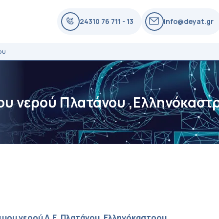
24310 76 711 - 13
info@deyat.gr
ου
μου νερού Πλατάνου ,Ελληνόκαστ
μου νερού Δ.Ε. Πλατάνου, Ελληνόκαστρου