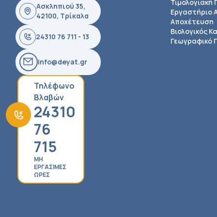
Τιμολογιακή 
Ασκληπιού 35,
Εργαστήριο 
42100, Τρίκαλα
Αποχέτευση
Βιολογικός Κ
24310 76 711 - 13
Γεωγραφικό Π
info@deyat.gr
Τηλέφωνο
Βλαβών
24310
76
715
ΜΗ
ΕΡΓΑΣΙΜΕΣ
ΩΡΕΣ