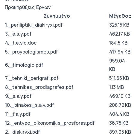
Προκηρύξεις Έργων
Συνημμένο
Μέγεθος
1._periliptiki_diakiryxi.pdf
325.15 KB
3._e.s.y.pdf
462.17 KB
4._t.e.y.d.doc
184.5 KB
5._proypologismos.pdf
417.94 KB
959.04
6._timologio.pdf
KB
7._tehniki_perigrafi.pdf
511.65 KB
8._tehnikes_prodiagrafes.pdf
1.13 MB
9._s.a.y.pdf
469.19 KB
10._pinakes_s.a.y.pdf
208.72 KB
11._f.a.y.pdf
404.4 KB
12._entypo_oikonomikis_prosforas.pdf
36.75 KB
2._diakiryxi.pdf
897.95 KB