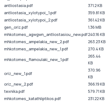
antliostasia.pdf
371.2 KB
antliostasia_xylotypoi_1.pdf
359.81 KB
antliostasia_xylotypoi_2.pdf
361.42 KB
gen_oriz.pdf
1.36 MB
mhkotomes_agwgwn_antliostasiou_new.pdf
240.16 KB
mhkotomes_ampelakia_new_2.pdf
263.23 KB
mhkotomes_ampelakia_new_1.pdf
270.4 KB
265.44
mhkotomes_flamoulaki_new_1.pdf
KB
370.96
oriz_new_1.pdf
KB
oriz_new_2.pdf
366.19 KB
texnika.pdf
579.71 KB
mhkotomes_katathliptikos.pdf
231.22 KB