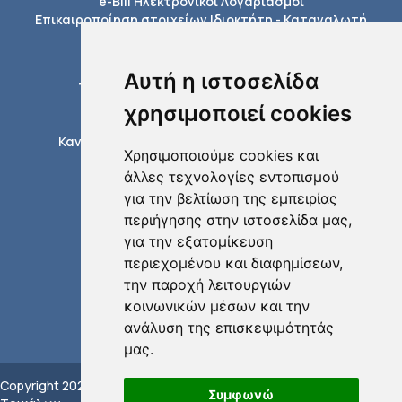
e-Bill Ηλεκτρονικοί Λογαριασμοί
Επικαιροποίηση στοιχείων Ιδιοκτήτη - Καταναλωτή
Πληροφορίες
Εξόφληση Λογαριασμών
Αυτή η ιστοσελίδα
Τέλη σύνδεσης με το δίκτυο της ΔΕΥΑΤ
Διαδικασίες ύδρευσης
χρησιμοποιεί cookies
Διαδικασίες αποχέτευσης
Κανονισμοί δικτύων ύδρευσης αποχέτευσης
Χρησιμοποιούμε cookies και
Έντυπα / Αιτήσεις
άλλες τεχνολογίες εντοπισμού
Τηλεφωνικός κατάλογος
για την βελτίωση της εμπειρίας
περιήγησης στην ιστοσελίδα μας,
για την εξατομίκευση
περιεχομένου και διαφημίσεων,
την παροχή λειτουργιών
κοινωνικών μέσων και την
ανάλυση της επισκεψιμότητάς
μας.
Copyright 2022 ΔEYA
Πολιτική Προστασίας
Υλοποίηση:
Συμφωνώ