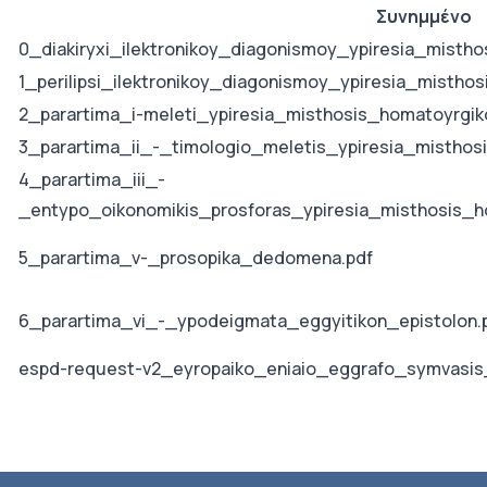
Συνημμένο
0_diakiryxi_ilektronikoy_diagonismoy_ypiresia_misth
1_perilipsi_ilektronikoy_diagonismoy_ypiresia_misth
2_parartima_i-meleti_ypiresia_misthosis_homatoyrgi
3_parartima_ii_-_timologio_meletis_ypiresia_mistho
4_parartima_iii_-
_entypo_oikonomikis_prosforas_ypiresia_misthosis_
5_parartima_v-_prosopika_dedomena.pdf
6_parartima_vi_-_ypodeigmata_eggyitikon_epistolon.
espd-request-v2_eyropaiko_eniaio_eggrafo_symvasis