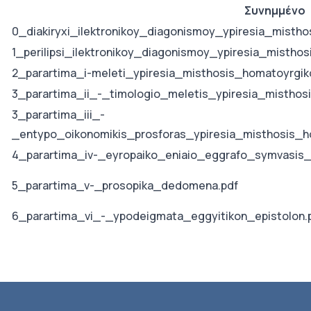
Συνημμένο
0_diakiryxi_ilektronikoy_diagonismoy_ypiresia_misth
1_perilipsi_ilektronikoy_diagonismoy_ypiresia_misth
2_parartima_i-meleti_ypiresia_misthosis_homatoyrgi
3_parartima_ii_-_timologio_meletis_ypiresia_mistho
3_parartima_iii_-
_entypo_oikonomikis_prosforas_ypiresia_misthosis_
4_parartima_iv-_eyropaiko_eniaio_eggrafo_symvasis
5_parartima_v-_prosopika_dedomena.pdf
6_parartima_vi_-_ypodeigmata_eggyitikon_epistolon.