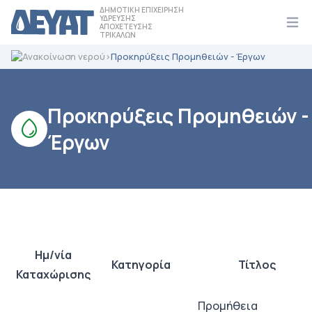
ΔΗΜΟΤΙΚΗ ΕΠΙΧΕΙΡΗΣΗ
ΥΔΡΕΥΣΗΣ
ΑΠΟΧΕΤΕΥΣΗΣ
Ope
ΤΡΙΚΑΛΩΝ
>
Προκηρύξεις Προμηθειών - Έργων
Προκηρύξεις Προμηθειών -
Έργων
Ημ/νία
Κατηγορία
Τίτλος
Καταχώρισης
Προμήθεια