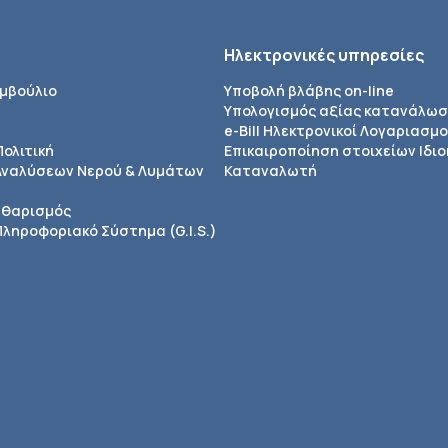
Ηλεκτρονικές υπηρεσίες
υμβούλιο
Υποβολή βλάβης on-line
Υπολογισμός αξίας κατανάλω
e-Bill Ηλεκτρονικοί Λογαριασμο
Πολιτική
Επικαιροποίηση στοιχείων Ιδιο
Αναλύσεων Νερού & Λυμάτων
Καταναλωτή
αθαρισμός
ληροφοριακό Σύστημα (G.I.S.)