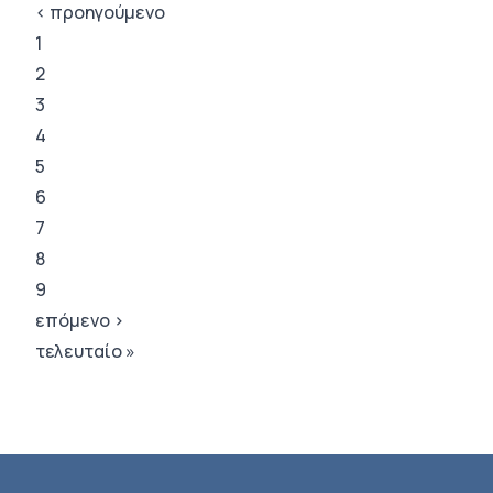
‹ προηγούμενο
1
2
3
4
5
6
7
8
9
επόμενο ›
τελευταίο »